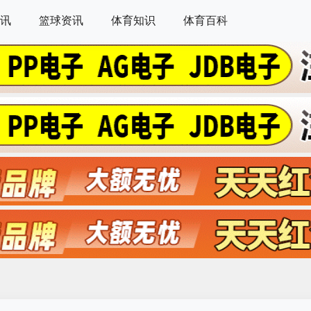
讯
篮球资讯
体育知识
体育百科