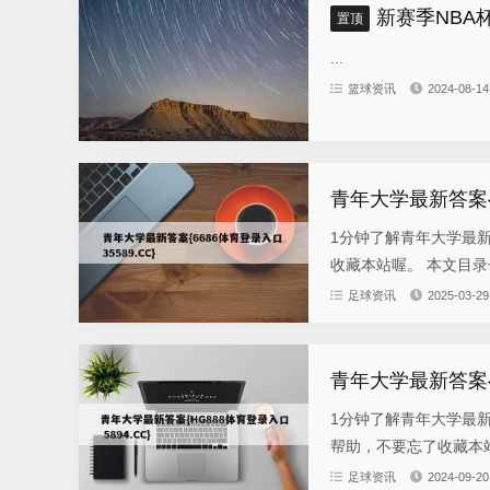
新赛季NBA杯
置顶
...
篮球资讯
2024-08-14
青年大学最新答案{6
1分钟了解青年大学最
收藏本站喔。 本文目录一览
足球资讯
2025-03-29
青年大学最新答案{H
1分钟了解青年大学最
帮助，不要忘了收藏本站
足球资讯
2024-09-20