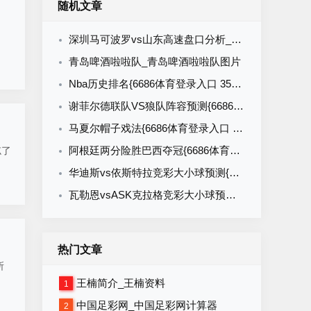
随机文章
深圳马可波罗vs山东高速盘口分析_深圳马可波罗主力
青岛啤酒啦啦队_青岛啤酒啦啦队图片
Nba历史排名{6686体育登录入口 35589.CC}
谢菲尔德联队VS狼队阵容预测{6686体育登录入口 35589.CC}
马夏尔帽子戏法{6686体育登录入口 35589.CC}
阿根廷两分险胜巴西夺冠{6686体育登录入口 35589.CC}
忘了
华迪斯vs依斯特拉竞彩大小球预测{6686体育登录入口 35589.CC}
瓦勒恩vsASK克拉格竞彩大小球预测{6686体育登录入口 35589.CC}
热门文章
所
王楠简介_王楠资料
1
中国足彩网_中国足彩网计算器
2