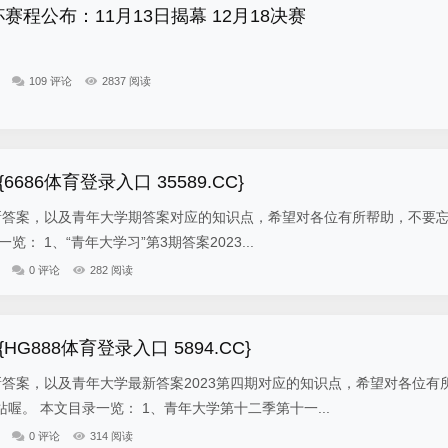
赛程公布：11月13日揭幕 12月18决赛
109 评论
2837 阅读
686体育登录入口 35589.CC}
新答案，以及青年大学期答案对应的知识点，希望对各位有所帮助，不要
： 1、“青年大学习”第3期答案2023...
0 评论
282 阅读
G888体育登录入口 5894.CC}
新答案，以及青年大学最新答案2023第四期对应的知识点，希望对各位有
喔。 本文目录一览： 1、青年大学第十二季第十一...
0 评论
314 阅读