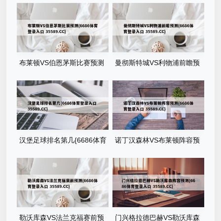
布莱顿VS伯恩茅斯比赛预测
曼彻斯特城VS利物浦前瞻预
{6686体育登录入口
测{6686体育登录入口
35589.CC}
35589.CC}
汉堡足球排名第几{6686体育
诺丁汉森林VS布莱顿阵容预
登录入口 35589.CC}
测{6686体育登录入口
35589.CC}
勒沃库森VS法兰克福赛前预
门兴格拉德巴赫VS勒沃库森