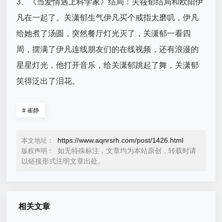
3、《当爱情遇上科学家》结局：关筱郁结局和欧阳伊
凡在一起了。关潇郁生气伊凡买个戒指太磨叽，伊凡
给她煮了汤圆，突然餐厅灯光灭了，关潇郁一看四
周，摆满了伊凡连线朋友们的在线视频，还有浪漫的
星星灯光，他打开音乐，给关潇郁跳起了舞，关潇郁
笑得泛出了泪花。
#
崔静
https://www.aqnrsrh.com/post/1426.html
本文地址：
如无特殊标注，文章均为本站原创，转载时请
版权声明：
以链接形式注明文章出处。
相关文章