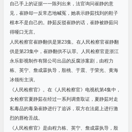
自己手上的证据一一陈列出来，法官询问崔静的意
见，崔静却一反常态地喊冤，她表示静茹找到的鞋子
根本不是自己的。静茹反驳崔静的话，崔静被静茹问
得哑口无言。
人民检察官崔静翻供是第23集。在人民检察官崔静翻
供是第23集中，崔静翻供不认罪。人民检察官是浙江
永乐影视制作有限公司出品的反腐涉案剧，由程力
栋、英宁、詹成霖执导，殷桃、于震、于荣光、黄海
冰领衔主演。
《人民检察官》。在《人民检察官》电视机第4集中，
女检察官夏静茹在经过一系列调查取证，夏静茹对走
私毒品的毒枭崔静进行了追诉，双方在法庭上进行激
烈的唇枪舌战。
《人民检察官》是由程力栋、英宁、詹成霖执导，殷