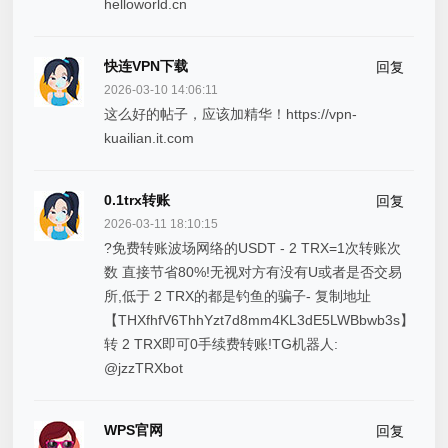
helloworld.cn
快连VPN下载
回复
2026-03-10 14:06:11
这么好的帖子，应该加精华！https://vpn-
kuailian.it.com
0.1trx转账
回复
2026-03-11 18:10:15
?免费转账波场网络的USDT - 2 TRX=1次转账次
数 直接节省80%!无视对方有没有U或者是否交易
所,低于 2 TRX的都是钓鱼的骗子- 复制地址
【THXfhfV6ThhYzt7d8mm4KL3dE5LWBbwb3s】
转 2 TRX即可0手续费转账!TG机器人:
@jzzTRXbot
WPS官网
回复