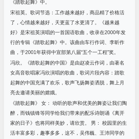
《踏歌起舞》中。
宋祖英。歌词节选：工作越来越好，商品精了价格活
了，心情越来越好，天更蓝了水更清了。《越来越
好》是宋祖英演唱的一首国语歌曲，收录在2000年发
行的专辑《踏歌起舞》中。该曲由车行作词、李昕作
曲，于2001年获得中宣部第八届“五个一工程”奖。
冯欣。《踏歌起舞的中国》是由赵凌云作词，由著名
女高音歌唱家冯欣演唱的歌曲，歌词片段内容：踏歌
起舞的中国充满了欢乐，歌声飞扬舞姿洒脱，舞上月
亮去邀请美丽的嫦娥。
《踏歌起舞》 女： 动听的歌声和优美的舞姿让我们陶
醉，而钱镇锋等同学给我们带来的配乐诗朗诵《离开
家的日子》也将同样美妙，请欣赏。 男： 校园里的生
活丰富多彩，趣事多多，这不，吴伟巍、王沛同学的