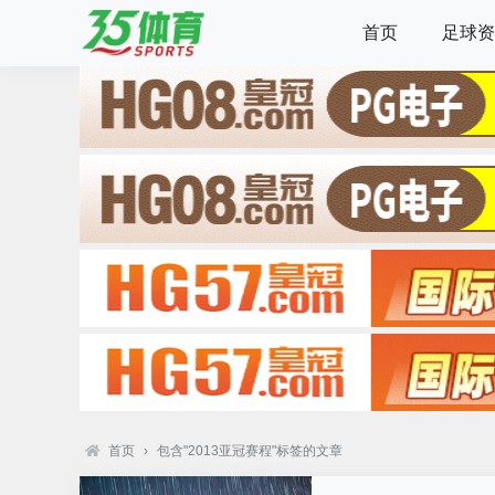
首页
足球资
首页
›
包含"2013亚冠赛程"标签的文章