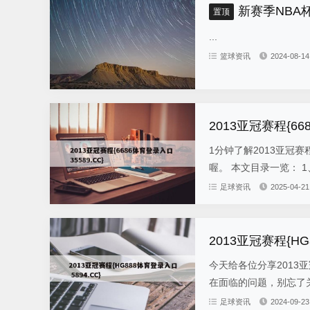
新赛季NBA杯
置顶
...
篮球资讯
2024-08-14
2013亚冠赛程{66
1分钟了解2013亚冠
足球资讯
2025-04-21
2013亚冠赛程{HG
今天给各位分享2013
在面临的问题，别忘了关
足球资讯
2024-09-23