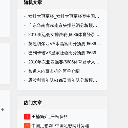
随机文章
女排大冠军杯_女排大冠军杯赛中国对日本
广东华南虎vs南京头排苏酒分析预测_江苏华南虎
2016奥运会女排决赛{6686体育登录入口 35589.CC}
英超切尔西VS水晶宫比分预测{6686体育登录入口 35589.CC}
巴列卡诺VS皇家社会比分预测{6686体育登录入口 35589.CC}
2010年东亚四强赛{6686体育登录入口 35589.CC}
，
曾道人内幕玄机的简单介绍
恩波利青年队vs都灵青年队分析预测{6686体育登录入口 35589.CC}
热门文章
，不
王楠简介_王楠资料
1
中国足彩网_中国足彩网计算器
2