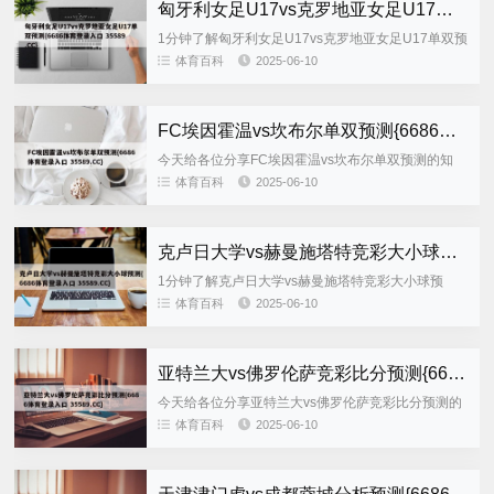
匈牙利女足U17vs克罗地亚女足U17单双预测{6686体育登录入口 35589.CC}
1分钟了解匈牙利女足U17vs克罗地亚女足U17单双预
测，以及匈牙利女子甲组联赛ds对应的知识点，希望
体育百科
2025-06-10
对各位有所帮助，不要忘了收藏本站喔。 本文目录一
览： 1、...
FC埃因霍温vs坎布尔单双预测{6686体育登录入口 35589.CC}
今天给各位分享FC埃因霍温vs坎布尔单双预测的知
识，其中也会对埃因霍温对坎布尔历史比分进行解
体育百科
2025-06-10
释，如果能碰巧解决你现在面临的问题，别忘了关注
本站，现在开始吧！本文...
克卢日大学vs赫曼施塔特竞彩大小球预测{6686体育登录入口 35589.CC}
1分钟了解克卢日大学vs赫曼施塔特竞彩大小球预
测，以及克卢日对年轻人的比分预测对应的知识点，
体育百科
2025-06-10
希望对各位有所帮助，不要忘了收藏本站喔。 本文目
录一览： 1、积分球...
亚特兰大vs佛罗伦萨竞彩比分预测{6686体育登录入口 35589.CC}
今天给各位分享亚特兰大vs佛罗伦萨竞彩比分预测的
知识，其中也会对亚特兰大vs佛罗伦萨直播进行解
体育百科
2025-06-10
释，如果能碰巧解决你现在面临的问题，别忘了关注
本站，现在开始吧！本...