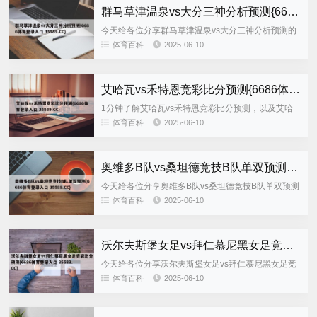
群马草津温泉vs大分三神分析预测{6686体育登录入口 35589.CC}
今天给各位分享群马草津温泉vs大分三神分析预测的
知识，其中也会对群马草津温泉对大分三神进行解
体育百科
2025-06-10
释，如果能碰巧解决你现在面临的问题，别忘了关注
本站，现在开始吧！本文...
艾哈瓦vs禾特恩竞彩比分预测{6686体育登录入口 35589.CC}
1分钟了解艾哈瓦vs禾特恩竞彩比分预测，以及艾哈
瓦里的故事对应的知识点，希望对各位有所帮助，不
体育百科
2025-06-10
要忘了收藏本站喔。 本文目录一览： 1、金纳米立方
体 金纳米立方...
奥维多B队vs桑坦德竞技B队单双预测{6686体育登录入口 35589.CC}
今天给各位分享奥维多B队vs桑坦德竞技B队单双预测
的知识，其中也会对奥多桑啥意思进行解释，如果能
体育百科
2025-06-10
碰巧解决你现在面临的问题，别忘了关注本站，现在
开始吧！本文目录一...
沃尔夫斯堡女足vs拜仁慕尼黑女足竞彩比分预测{6686体育登录入口 35589.CC}
今天给各位分享沃尔夫斯堡女足vs拜仁慕尼黑女足竞
彩比分预测的知识，其中也会对沃尔夫斯堡vs拜仁慕
体育百科
2025-06-10
尼黑比赛预测进行解释，如果能碰巧解决你现在面临
的问题，别忘了关注...