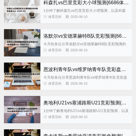
科森扎vs巴里竞彩大小球预测{6686体育登录入口 35589.CC}
1分钟了解科森扎vs巴里竞彩大小球预测，以及科森
贴吧对应的知识点，希望对各位有所帮助，不要忘了
体育百科
2025-06-10
收藏本站喔。 本文目录一览： 1、积分球的历史发
展，你了解吗？...
洛默尔vs安德莱赫特B队竞彩预测{6686体育登录入口 35589.CC}
今天给各位分享洛默尔vs安德莱赫特B队竞彩预测的
知识，其中也会对安德洛墨进行解释，如果能碰巧解
体育百科
2025-06-10
决你现在面临的问题，别忘了关注本站，现在开始
吧！本文目录一览： 1...
恩波利青年队vs维罗纳青年队竞彩盘口分析{6686体育登录入口 35589.CC}
今天给各位分享恩波利青年队vs维罗纳青年队竞彩盘
口分析的知识，其中也会对恩波利对威尼斯进行解
体育百科
2025-06-10
释，如果能碰巧解决你现在面临的问题，别忘了关注
本站，现在开始吧！本文...
奥地利U21vs塞浦路斯U21竞彩预测{6686体育登录入口 35589.CC}
1分钟了解奥地利U21vs塞浦路斯U21竞彩预测，以及
奥地利联赛ds对应的知识点，希望对各位有所帮助，
体育百科
2025-06-10
不要忘了收藏本站喔。 本文目录一览： 1、近期有什
么好看的...