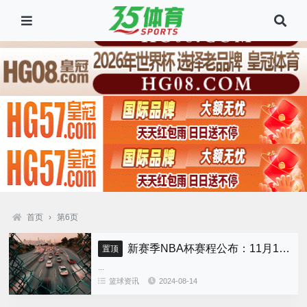
首页
›
第6页
新赛季NBA杯赛程公布：11月13日揭幕 12月18决赛
置顶
...
篮球资讯
2024-08-14