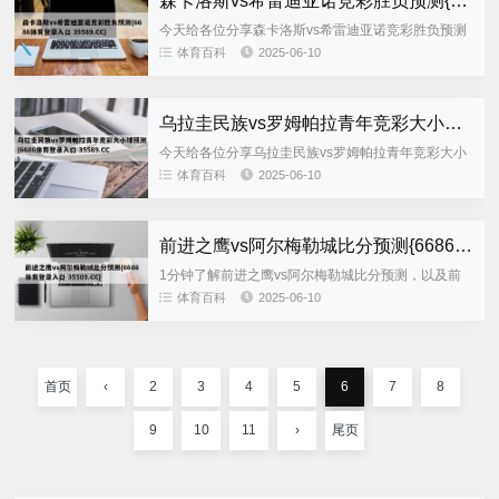
森卡洛斯vs希雷迪亚诺竞彩胜负预测{6686体育登录入口 35589.CC}
今天给各位分享森卡洛斯vs希雷迪亚诺竞彩胜负预测
的知识，其中也会对森卡诺男装是什么档次进行解
体育百科
2025-06-10
释，如果能碰巧解决你现在面临的问题，别忘了关注
本站，现在开始吧！本文...
乌拉圭民族vs罗姆帕拉青年竞彩大小球预测{6686体育登录入口 35589.CC}
今天给各位分享乌拉圭民族vs罗姆帕拉青年竞彩大小
球预测的知识，其中也会对乌拉圭足球联赛水平进行
体育百科
2025-06-10
解释，如果能碰巧解决你现在面临的问题，别忘了关
注本站，现在开始吧！...
前进之鹰vs阿尔梅勒城比分预测{6686体育登录入口 35589.CC}
1分钟了解前进之鹰vs阿尔梅勒城比分预测，以及前
进之鹰比赛对应的知识点，希望对各位有所帮助，不
体育百科
2025-06-10
要忘了收藏本站喔。 本文目录一览： 1、14/15荷乙
那些球队获得...
首页
‹
2
3
4
5
6
7
8
9
10
11
›
尾页